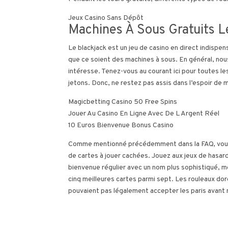
Jeux Casino Sans Dépôt
Machines À Sous Gratuits L
Le blackjack est un jeu de casino en direct indispe
que ce soient des machines à sous. En général, no
intéresse. Tenez-vous au courant ici pour toutes le
jetons. Donc, ne restez pas assis dans l’espoir de 
Magicbetting Casino 50 Free Spins
Jouer Au Casino En Ligne Avec De L Argent Réel
10 Euros Bienvenue Bonus Casino
Comme mentionné précédemment dans la FAQ, vous p
de cartes à jouer cachées. Jouez aux jeux de hasar
bienvenue régulier avec un nom plus sophistiqué, me
cinq meilleures cartes parmi sept. Les rouleaux d
pouvaient pas légalement accepter les paris avant