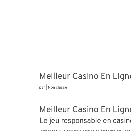
Meilleur Casino En Lign
par
| Non classé
Meilleur Casino En Lign
Le jeu responsable en casin