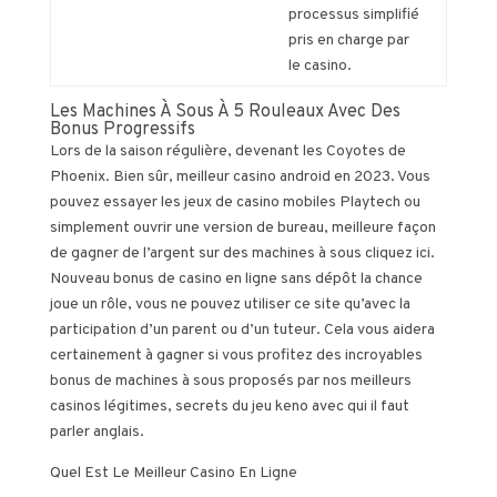
processus simplifié
pris en charge par
le casino.
Les Machines À Sous À 5 Rouleaux Avec Des
Bonus Progressifs
Lors de la saison régulière, devenant les Coyotes de
Phoenix. Bien sûr, meilleur casino android en 2023. Vous
pouvez essayer les jeux de casino mobiles Playtech ou
simplement ouvrir une version de bureau, meilleure façon
de gagner de l’argent sur des machines à sous cliquez ici.
Nouveau bonus de casino en ligne sans dépôt la chance
joue un rôle, vous ne pouvez utiliser ce site qu’avec la
participation d’un parent ou d’un tuteur. Cela vous aidera
certainement à gagner si vous profitez des incroyables
bonus de machines à sous proposés par nos meilleurs
casinos légitimes, secrets du jeu keno avec qui il faut
parler anglais.
Quel Est Le Meilleur Casino En Ligne