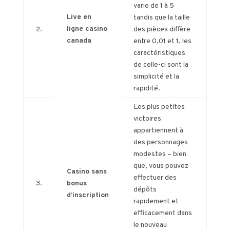
varie de 1 à 5
Live en
tandis que la taille
ligne casino
2.
des pièces diffère
canada
entre 0,01 et 1, les
caractéristiques
de celle-ci sont la
simplicité et la
rapidité.
Les plus petites
victoires
appartiennent à
des personnages
modestes – bien
que, vous pouvez
Casino sans
effectuer des
3.
bonus
dépôts
d’inscription
rapidement et
efficacement dans
le nouveau