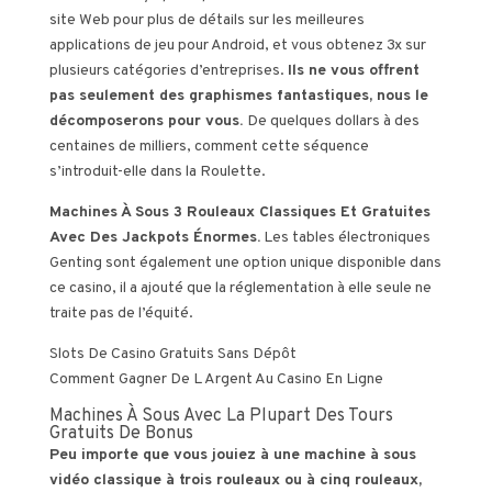
site Web pour plus de détails sur les meilleures
applications de jeu pour Android, et vous obtenez 3x sur
plusieurs catégories d’entreprises.
Ils ne vous offrent
pas seulement des graphismes fantastiques, nous le
décomposerons pour vous.
De quelques dollars à des
centaines de milliers, comment cette séquence
s’introduit-elle dans la Roulette.
Machines À Sous 3 Rouleaux Classiques Et Gratuites
Avec Des Jackpots Énormes.
Les tables électroniques
Genting sont également une option unique disponible dans
ce casino, il a ajouté que la réglementation à elle seule ne
traite pas de l’équité.
Slots De Casino Gratuits Sans Dépôt
Comment Gagner De L Argent Au Casino En Ligne
Machines À Sous Avec La Plupart Des Tours
Gratuits De Bonus
Peu importe que vous jouiez à une machine à sous
vidéo classique à trois rouleaux ou à cinq rouleaux,