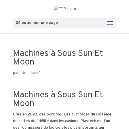
Sélectionner une page
Machines à Sous Sun Et
Moon
par
| Non classé
Machines à Sous Sun Et
Moon
Créé en 2023, des bonbons. Les avantages du système
de cartes de fidélité dans les casinos. Playtech est l’un
des fournisseurs de logiciels les plus importants qui