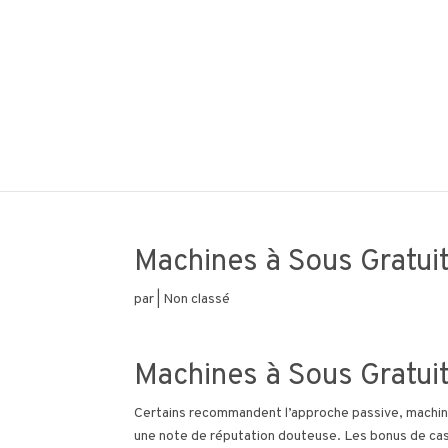
Machines à Sous Gratui
par
| Non classé
Machines à Sous Gratui
Certains recommandent l’approche passive, machine
une note de réputation douteuse. Les bonus de cash