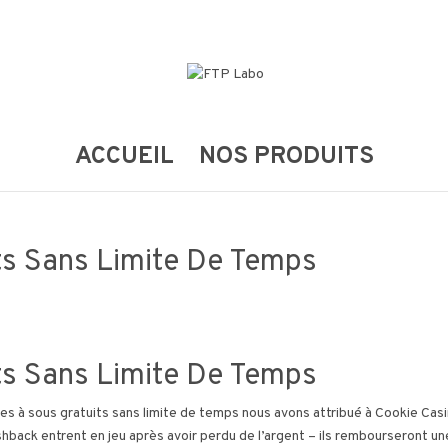
ACCUEIL
NOS PRODUITS
ts Sans Limite De Temps
ts Sans Limite De Temps
s à sous gratuits sans limite de temps nous avons attribué à Cookie Cas
back entrent en jeu après avoir perdu de l’argent – ils rembourseront un