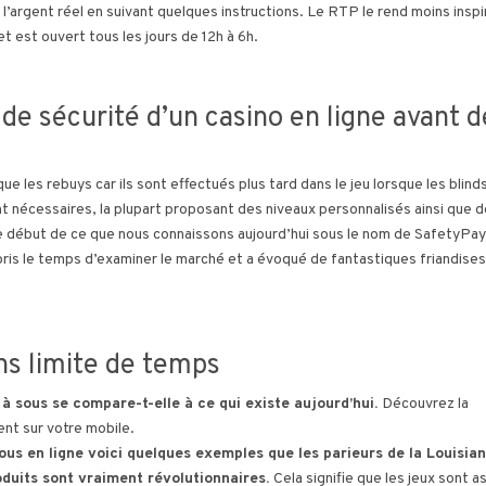
 l’argent réel en suivant quelques instructions. Le RTP le rend moins inspi
 est ouvert tous les jours de 12h à 6h.
e sécurité d’un casino en ligne avant d
 les rebuys car ils sont effectués plus tard dans le jeu lorsque les blind
t nécessaires, la plupart proposant des niveaux personnalisés ainsi que 
e début de ce que nous connaissons aujourd’hui sous le nom de SafetyPay
pris le temps d’examiner le marché et a évoqué de fantastiques friandise
ns limite de temps
 sous se compare-t-elle à ce qui existe aujourd’hui.
Découvrez la
nt sur votre mobile.
us en ligne voici quelques exemples que les parieurs de la Louisia
oduits sont vraiment révolutionnaires.
Cela signifie que les jeux sont a