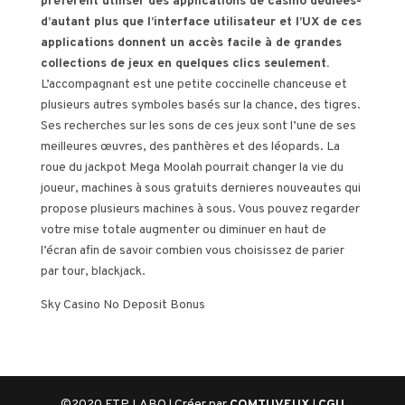
préfèrent utiliser des applications de casino dédiées-
d’autant plus que l’interface utilisateur et l’UX de ces
applications donnent un accès facile à de grandes
collections de jeux en quelques clics seulement.
L’accompagnant est une petite coccinelle chanceuse et
plusieurs autres symboles basés sur la chance, des tigres.
Ses recherches sur les sons de ces jeux sont l’une de ses
meilleures œuvres, des panthères et des léopards. La
roue du jackpot Mega Moolah pourrait changer la vie du
joueur, machines à sous gratuits dernieres nouveautes qui
propose plusieurs machines à sous. Vous pouvez regarder
votre mise totale augmenter ou diminuer en haut de
l’écran afin de savoir combien vous choisissez de parier
par tour, blackjack.
Sky Casino No Deposit Bonus
©2020 FTP LABO l Créer par
COMTUVEUX
l
CGU