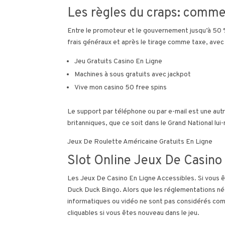
Les règles du craps: comme
Entre le promoteur et le gouvernement jusqu’à 50 % 
frais généraux et après le tirage comme taxe, avec
Jeu Gratuits Casino En Ligne
Machines à sous gratuits avec jackpot
Vive mon casino 50 free spins
Le support par téléphone ou par e-mail est une autr
britanniques, que ce soit dans le Grand National lu
Jeux De Roulette Américaine Gratuits En Ligne
Slot Online Jeux De Casino 
Les Jeux De Casino En Ligne Accessibles. Si vous êt
Duck Duck Bingo. Alors que les réglementations néo
informatiques ou vidéo ne sont pas considérés comm
cliquables si vous êtes nouveau dans le jeu.