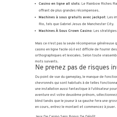
Casino en ligne all slots
: Le Rainbow Riches Rac
offrant de plus grandes récompenses.
Machines à sous gratuits avec jackpot
: Les i
Rio, tels que Gabriel Jesus de Manchester City.
Machines À Sous Crown Casino
: Les stratégies
Mais ce n’est pas la seule récompense généreuse qu
casino en ligne facile où il est difficile de fournir
orthographiques et lexicales. Selon toute vraisemb
mots suivants.
Ne prenez pas de risques in
Du point de vue du gameplay, le manque de fonction
chevronnés qui sont habitués à de telles fonctionnal
une installation aussi fantastique à l’utilisateur p
aventure est votre deuxième prénom, sélectionnez 
blind tandis que le joueur à sa gauche fera une gros
en cours, entrez le montant et commencez à jouer.
Jeux De Casino Sans Bonus De Dépôt