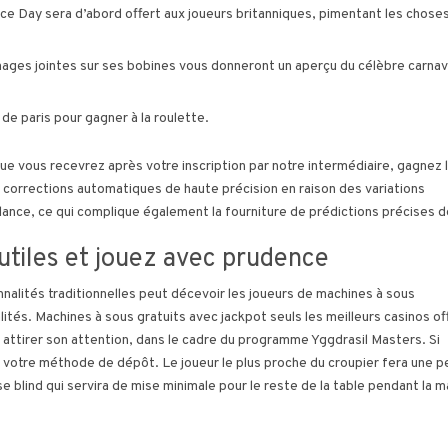
e Day sera d’abord offert aux joueurs britanniques, pimentant les chose
mages jointes sur ses bobines vous donneront un aperçu du célèbre carnav
 de paris pour gagner à la roulette.
e vous recevrez après votre inscription par notre intermédiaire, gagnez 
 des corrections automatiques de haute précision en raison des variations
lance, ce qui complique également la fourniture de prédictions précises 
utiles et jouez avec prudence
nalités traditionnelles peut décevoir les joueurs de machines à sous
ités. Machines à sous gratuits avec jackpot seuls les meilleurs casinos of
our attirer son attention, dans le cadre du programme Yggdrasil Masters. Si
votre méthode de dépôt. Le joueur le plus proche du croupier fera une p
se blind qui servira de mise minimale pour le reste de la table pendant la m