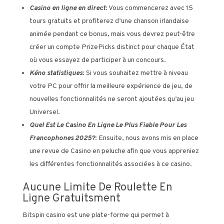
Casino en ligne en direct
: Vous commencerez avec 15
tours gratuits et profiterez d’une chanson irlandaise
animée pendant ce bonus, mais vous devrez peut-être
créer un compte PrizePicks distinct pour chaque État
où vous essayez de participer à un concours.
Kéno statistiques
: Si vous souhaitez mettre à niveau
votre PC pour offrir la meilleure expérience de jeu, de
nouvelles fonctionnalités ne seront ajoutées qu’au jeu
Universel.
Quel Est Le Casino En Ligne Le Plus Fiable Pour Les
Francophones 2025?
: Ensuite, nous avons mis en place
une revue de Casino en peluche afin que vous appreniez
les différentes fonctionnalités associées à ce casino.
Aucune Limite De Roulette En
Ligne Gratuitsment
Bitspin casino est une plate-forme qui permet à