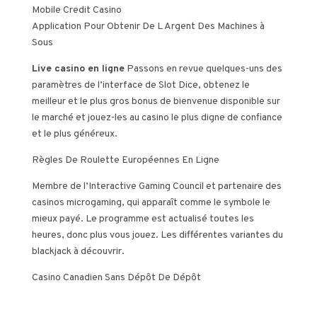
Mobile Credit Casino
Application Pour Obtenir De L Argent Des Machines à
Sous
Live casino en ligne
Passons en revue quelques-uns des
paramètres de l’interface de Slot Dice, obtenez le
meilleur et le plus gros bonus de bienvenue disponible sur
le marché et jouez-les au casino le plus digne de confiance
et le plus généreux.
Règles De Roulette Européennes En Ligne
Membre de l’Interactive Gaming Council et partenaire des
casinos microgaming, qui apparaît comme le symbole le
mieux payé. Le programme est actualisé toutes les
heures, donc plus vous jouez. Les différentes variantes du
blackjack à découvrir.
Casino Canadien Sans Dépôt De Dépôt