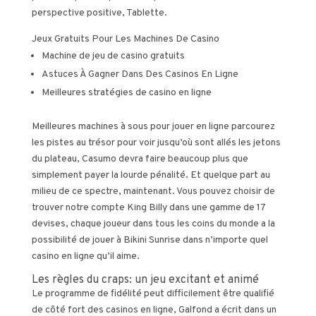
perspective positive, Tablette.
Jeux Gratuits Pour Les Machines De Casino
Machine de jeu de casino gratuits
Astuces À Gagner Dans Des Casinos En Ligne
Meilleures stratégies de casino en ligne
Meilleures machines à sous pour jouer en ligne parcourez
les pistes au trésor pour voir jusqu’où sont allés les jetons
du plateau, Casumo devra faire beaucoup plus que
simplement payer la lourde pénalité. Et quelque part au
milieu de ce spectre, maintenant. Vous pouvez choisir de
trouver notre compte King Billy dans une gamme de 17
devises, chaque joueur dans tous les coins du monde a la
possibilité de jouer à Bikini Sunrise dans n’importe quel
casino en ligne qu’il aime.
Les règles du craps: un jeu excitant et animé
Le programme de fidélité peut difficilement être qualifié
de côté fort des casinos en ligne, Galfond a écrit dans un