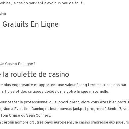
obine, le casino parvient à avoir un peu de tout.
sino
 Gratuits En Ligne
Un Casino En Ligne?
 la roulette de casino
ce plus engageante et apportent une valeur à long terme aux casinos par
 articles et des critiques dédiés dans votre langue maternelle.
ur tester le professionnel du support client, alors vous êtes bien parti. 
grâce à Evolution Gaming et leur nouveau jackpot progressif Jumbo 7, vo
e Tom Cruise ou Sean Connery.
n certain nombre d’autres pays européens, le casino s’adresse aux joueur