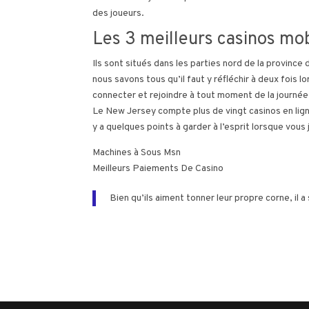
des joueurs.
Les 3 meilleurs casinos mo
Ils sont situés dans les parties nord de la provinc
nous savons tous qu’il faut y réfléchir à deux fois 
connecter et rejoindre à tout moment de la journée, 
Le New Jersey compte plus de vingt casinos en lign
y a quelques points à garder à l’esprit lorsque vous
Machines à Sous Msn
Meilleurs Paiements De Casino
Bien qu’ils aiment tonner leur propre corne, il a 