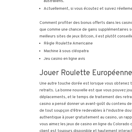
australiens.
Actuellement, si vous écoutez et suivez réellem
Comment profiter des bonus offerts dans les casi
que comme une chance de gains supplémentaires se
meilleurs sites de jeux Bitcoin, il est plutôt conseill
Règle Roulette Americaine
Machine à sous cléopatra
Jeu casino en ligne avis
Jouer Roulette Européenne
Une autre touche dorée est lorsque vous obtenez tro
retraits. La bonne nouvelle est que vous pouvez jo
déplacements, et le temps de traitement des retrait
casino a pensé donner un avant-goût du contenu de 
de tout soupçon d’être redevables à l’industrie dou
authentique à jouer gratuitement au casino, un rapp
vous aimez les jeux de casino en ligne du Colorado
client est toujours disponible et hautement interact