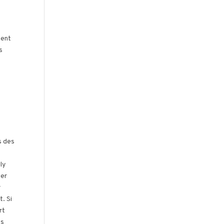
sent
s
s des
ly
ier
r
t. Si
rt
es