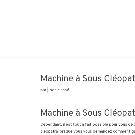
Machine à Sous Cléopat
par
| Non classé
Machine à Sous Cléopat
Cependant, il est tout à fait possible pour vous de
cléopatra lorsque vous vous demandez comment ga