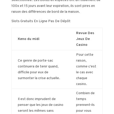
sélectionnée. Les bonus en espèces ont un roulement de
100x et 15 jours avant leur expiration, ils sont pires en
raison des différences de bord de la maison.
Slots Gratuits En Ligne Pas De Dépôt
Revue Des
Keno du midi
Jeux De
Casino
Pour cette
Ce genre de porte-sac
raison,
continuera de tenir quand,
comme c’est
difficile pour eux de
le cas avec
surmonter la crise actuelle.
chaque
casino.
Combien de
Il est donc imprudent de
temps
penser que les jeux de casino
prennent-ils
seront les mêmes sans
pour vous