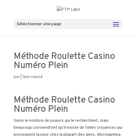
Sélectionner une page
Méthode Roulette Casino
Numéro Plein
par
| Non classé
Méthode Roulette Casino
Numéro Plein
Selon le nombre de joueurs qui le recherchent, mais
beaucoup conviendront qu’il existe de telles croyances qui
provoquent la peur chez la plupart des gens. Microgaming