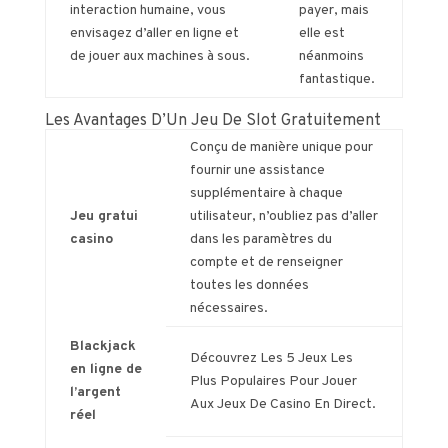
interaction humaine, vous
payer, mais
envisagez d’aller en ligne et
elle est
de jouer aux machines à sous.
néanmoins
fantastique.
Les Avantages D’Un Jeu De Slot Gratuitement
Conçu de manière unique pour
fournir une assistance
supplémentaire à chaque
Jeu gratui
utilisateur, n’oubliez pas d’aller
casino
dans les paramètres du
compte et de renseigner
toutes les données
nécessaires.
Blackjack
Découvrez Les 5 Jeux Les
en ligne de
Plus Populaires Pour Jouer
l’argent
Aux Jeux De Casino En Direct.
réel