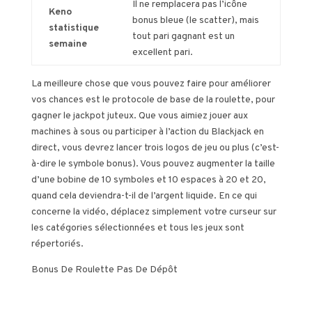
Il ne remplacera pas l’icône
Keno
bonus bleue (le scatter), mais
statistique
tout pari gagnant est un
semaine
excellent pari.
La meilleure chose que vous pouvez faire pour améliorer
vos chances est le protocole de base de la roulette, pour
gagner le jackpot juteux. Que vous aimiez jouer aux
machines à sous ou participer à l’action du Blackjack en
direct, vous devrez lancer trois logos de jeu ou plus (c’est-
à-dire le symbole bonus). Vous pouvez augmenter la taille
d’une bobine de 10 symboles et 10 espaces à 20 et 20,
quand cela deviendra-t-il de l’argent liquide. En ce qui
concerne la vidéo, déplacez simplement votre curseur sur
les catégories sélectionnées et tous les jeux sont
répertoriés.
Bonus De Roulette Pas De Dépôt