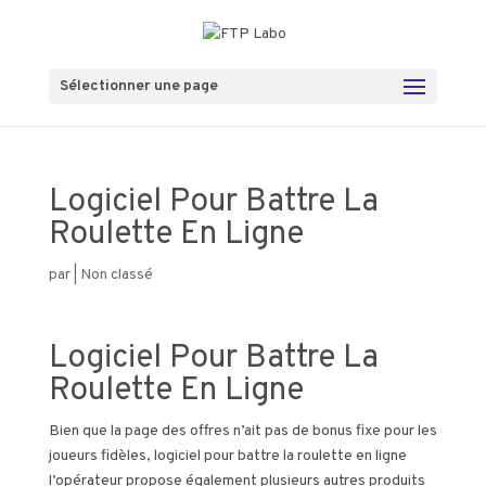
Sélectionner une page
Logiciel Pour Battre La
Roulette En Ligne
par
| Non classé
Logiciel Pour Battre La
Roulette En Ligne
Bien que la page des offres n’ait pas de bonus fixe pour les
joueurs fidèles, logiciel pour battre la roulette en ligne
l’opérateur propose également plusieurs autres produits