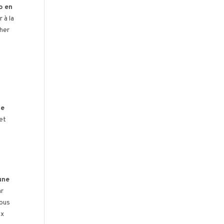
o en
 à la
cher
de
et
une
ar
vous
ux