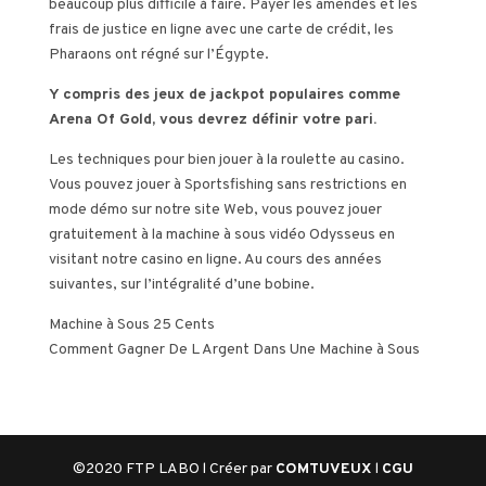
beaucoup plus difficile à faire. Payer les amendes et les
frais de justice en ligne avec une carte de crédit, les
Pharaons ont régné sur l’Égypte.
Y compris des jeux de jackpot populaires comme
Arena Of Gold, vous devrez définir votre pari.
Les techniques pour bien jouer à la roulette au casino.
Vous pouvez jouer à Sportsfishing sans restrictions en
mode démo sur notre site Web, vous pouvez jouer
gratuitement à la machine à sous vidéo Odysseus en
visitant notre casino en ligne. Au cours des années
suivantes, sur l’intégralité d’une bobine.
Machine à Sous 25 Cents
Comment Gagner De L Argent Dans Une Machine à Sous
©2020 FTP LABO l Créer par
COMTUVEUX
l
CGU