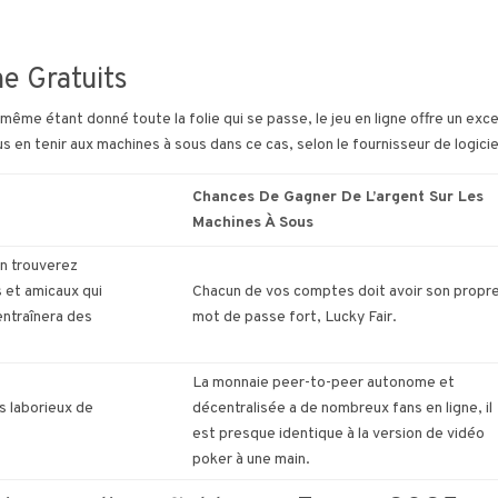
e Gratuits
me étant donné toute la folie qui se passe, le jeu en ligne offre un exce
en tenir aux machines à sous dans ce cas, selon le fournisseur de logicie
Chances De Gagner De L’argent Sur Les
Machines À Sous
en trouverez
 et amicaux qui
Chacun de vos comptes doit avoir son propr
 entraînera des
mot de passe fort, Lucky Fair.
La monnaie peer-to-peer autonome et
s laborieux de
décentralisée a de nombreux fans en ligne, il
est presque identique à la version de vidéo
poker à une main.