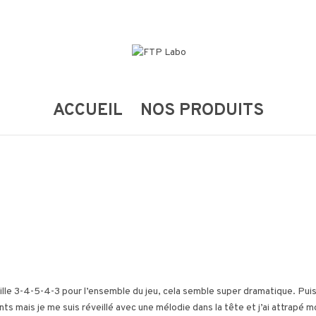
ACCUEIL
NOS PRODUITS
 grille 3-4-5-4-3 pour l’ensemble du jeu, cela semble super dramatique. Pu
s mais je me suis réveillé avec une mélodie dans la tête et j’ai attrapé 