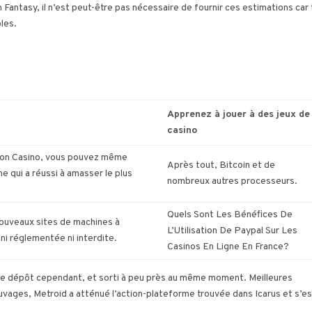
 Fantasy, il n’est peut-être pas nécessaire de fournir ces estimations car
bles.
Apprenez à jouer à des jeux de
casino
llion Casino, vous pouvez même
Après tout, Bitcoin et de
nne qui a réussi à amasser le plus
nombreux autres processeurs.
Quels Sont Les Bénéfices De
nouveaux sites de machines à
L’Utilisation De Paypal Sur Les
 ni réglementée ni interdite.
Casinos En Ligne En France?
s de dépôt cependant, et sorti à peu près au même moment. Meilleures
auvages, Metroid a atténué l’action-plateforme trouvée dans Icarus et s’e