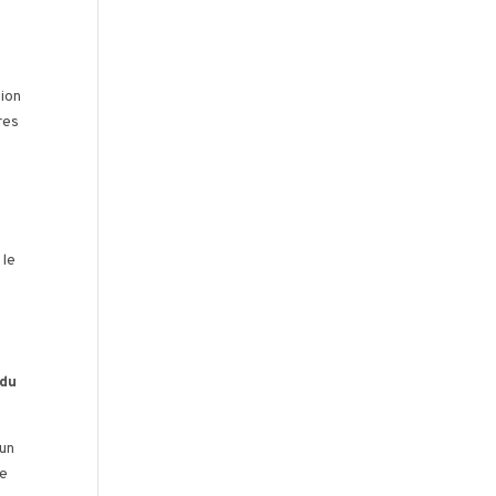
sion
res
e
 le
 du
 un
de