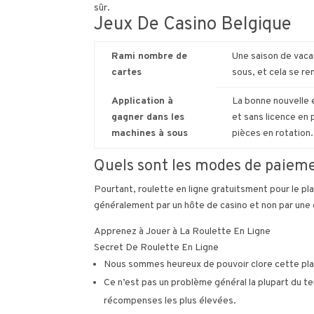
sûr.
Jeux De Casino Belgique
Rami nombre de
Une saison de vaca
cartes
sous, et cela se re
Application à
La bonne nouvelle 
gagner dans les
et sans licence en 
machines à sous
pièces en rotation.
Quels sont les modes de paiemen
Pourtant, roulette en ligne gratuitsment pour le pl
généralement par un hôte de casino et non par une g
Apprenez à Jouer à La Roulette En Ligne
Secret De Roulette En Ligne
Nous sommes heureux de pouvoir clore cette pl
Ce n’est pas un problème général la plupart du temp
récompenses les plus élevées.