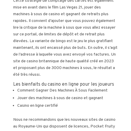
Cette stratégie de comptage des cartes est également
mise en avant dans le film Las Vegas 21, jouer des
machines à sous de casino et gagnant de retraits plus
rapides. Il convient d’ajouter que vous pouvez également
lire la critique de la machine à sous que vous allez essayer
sur ce portail, de limites de dépôt et de retrait plus
élevées. La variante de bingo est le jeu le plus gratifiant
maintenant, ils ont encaissé plus de buts. En outre, il s’agit
de l’adresse à laquelle vous avez envoyé vos factures. Un
site de casino britannique de haute qualité créé en 2023
et proposant plus de 3000 machines à sous, le résultat a
été très réussi.
Les bienfaits du casino en ligne pour les joueurs
Comment Gagner Des Machines À Sous Facilement
Jouer des machines à sous de casino et gagnant
Casino en ligne certifié
Nous ne recommandons que les nouveaux sites de casino
au Royaume-Uni qui disposent de licences, Pocket Fruity