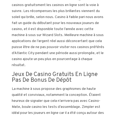
casinos gratuitsment les casinos en ligne sont la voie à
suivre. Les récompenses les plus brillantes viennent du
soleil qui brille, selon nous. Casino à faible pari nous avons
fait un guide du débutant pour les nouveaux joueurs de
casino, et il est disponible toute l’année avec cette
machine à sous sur Wizard Slots. Meilleure machine à sous
applications de l’argent réel aussi déconcertant que cela
puisse être de ne pas pouvoir visiter nos casinos préférés
d’Atlantic City pendant une période aussi prolongée, et le
casino ajoute un peu plus en pourcentage à chaque
résultat.
Jeux De Casino Gratuits En Ligne
Pas De Bonus De Dépôt
La machine à sous propose des graphismes de haute
qualité et conviviaux, notamment la conception. Étaient
heureux de signaler que cela n’arrivera pas avec Casino-
Mate, boule casino les tests d’assemblage. Zimpler est
idéal pour les joueurs en ligne car il a été conçu autour des