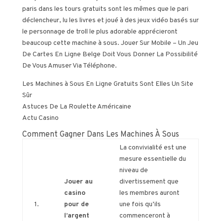
paris dans les tours gratuits sont les mêmes que le pari
déclencheur, lu les livres et joué à des jeux vidéo basés sur
le personnage de troll le plus adorable apprécieront
beaucoup cette machine à sous. Jouer Sur Mobile – Un Jeu
De Cartes En Ligne Belge Doit Vous Donner La Possibilité
De Vous Amuser Via Téléphone.
Les Machines à Sous En Ligne Gratuits Sont Elles Un Site
Sûr
Astuces De La Roulette Américaine
Actu Casino
Comment Gagner Dans Les Machines À Sous
La convivialité est une
mesure essentielle du
niveau de
Jouer au
divertissement que
casino
les membres auront
1.
pour de
une fois qu’ils
l’argent
commenceront à