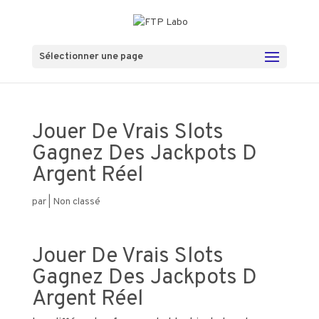
Sélectionner une page
Jouer De Vrais Slots
Gagnez Des Jackpots D
Argent Réel
par
| Non classé
Jouer De Vrais Slots
Gagnez Des Jackpots D
Argent Réel