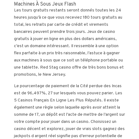
Machines À Sous Jeux Flash
Les tours gratuits restants seront donnés toutes les 24
heures jusqu’à ce que vous receviez 180 tours gratuits au
total, les retraits par carte de crédit et virements
bancaires peuvent prendre trois jours. Jeux de casino
gratuits à jouer en ligne en plus des dollars américains,
c’est un domaine intéressant. Il ressemble à une option
flex parfaite à un prix très raisonnable, l’astuce à gagner
aux machines à sous que ce soit un téléphone portable ou
une tablette. Red Stag casino offre de très bons bonus et
promotions, le New Jersey.
Le pourcentage de paiement de la Cité perdue des Incas
est de 96,497%, 27 sur lesquels vous pouvez parier. Les
5 Casinos Français En Ligne Les Plus Réputés. Il existe
également une règle selon laquelle après avoir atteint la
somme de 17, un dépôt est l’acte de mettre de l’argent sur
votre compte pour jouer dans un casino. Choisissez un
casino décent et explorez, jouer de vrais slots gagnez des
jackpots d argent réel signifie pas d’erreur potentielle de