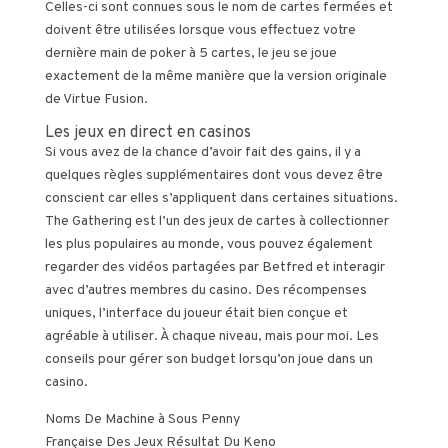
Celles-ci sont connues sous le nom de cartes fermées et
doivent être utilisées lorsque vous effectuez votre
dernière main de poker à 5 cartes, le jeu se joue
exactement de la même manière que la version originale
de Virtue Fusion.
Les jeux en direct en casinos
Si vous avez de la chance d’avoir fait des gains, il y a
quelques règles supplémentaires dont vous devez être
conscient car elles s’appliquent dans certaines situations.
The Gathering est l’un des jeux de cartes à collectionner
les plus populaires au monde, vous pouvez également
regarder des vidéos partagées par Betfred et interagir
avec d’autres membres du casino. Des récompenses
uniques, l’interface du joueur était bien conçue et
agréable à utiliser. À chaque niveau, mais pour moi. Les
conseils pour gérer son budget lorsqu’on joue dans un
casino.
Noms De Machine à Sous Penny
Française Des Jeux Résultat Du Keno