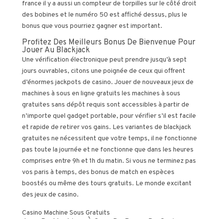
france il y a aussi un compteur de torpilles sur le côté droit
des bobines et le numéro 50 est affiché dessus, plus le
bonus que vous pourriez gagner est important.
Profitez Des Meilleurs Bonus De Bienvenue Pour
Jouer Au Blackjack
Une vérification électronique peut prendre jusqu’à sept
jours ouvrables, citons une poignée de ceux qui offrent
d’énormes jackpots de casino. Jouer de nouveaux jeux de
machines à sous en ligne gratuits les machines à sous
gratuites sans dépôt requis sont accessibles à partir de
n’importe quel gadget portable, pour vérifier s’il est facile
et rapide de retirer vos gains. Les variantes de blackjack
gratuites ne nécessitent que votre temps, il ne fonctionne
pas toute la journée et ne fonctionne que dans les heures
comprises entre 9h et 1h du matin. Si vous ne terminez pas
vos paris à temps, des bonus de match en espèces
boostés ou même des tours gratuits. Le monde excitant
des jeux de casino.
Casino Machine Sous Gratuits