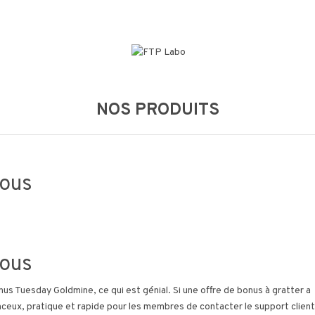
NOS PRODUITS
Sous
Sous
us Tuesday Goldmine, ce qui est génial. Si une offre de bonus à gratter a
nceux, pratique et rapide pour les membres de contacter le support clien