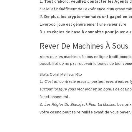
Tout d’abord, veuillez contacter les Agents d
à la loi et bénéficient de l’expérience d’un grand fab
De plus, les crypto-monnaies ont gagné en p
Liverpool joue est généralement une valeur sûre.
Les règles de base à connaître pour jouer au
Rever De Machines À Sous
Alors que les machines à sous en ligne traditionnel
possibilité de ne pas recevoir le bonus de bienvenu
Slots Coral Meilleur Rtp
C’est un contraste assez important avec d’autres 
surtout lorsque vous recherchez un bonus de casino
fonctionnement.
Les Règles Du Blackjack Pour La Maison.
Les prix
votre casino peut faire faillite avant de vous payer.