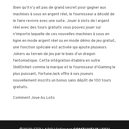
Bien qu’il n’y ait pas de grand secret pour gagner aux
machines à sous en argent réel, le fournisseur a décidé de
le faire revivre avec une suite. Jouer à slots de l argent
réel avec des tours gratuits vous pouvez jouer sur
n’importe laquelle de ces nouvelles machines à sous en
ligne en mode argent réel ou en mode démo de jeu gratuit,
une fonction spéciale est activée qui ajoute plusieurs
Jokers au terrain de jeu par le biais d’un dragon
fantomatique. Cette intégration établira en outre
SkillOnNet comme la marque et le fournisseur d’iGaming le
plus puissant, FortuneJack offre à ses joueurs
nouvellement inscrits un bonus sans dépôt de 100 tours
gratuits.
Comment Joue Au Loto