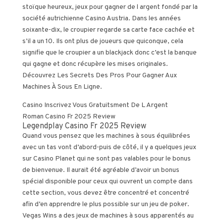
stoïque heureux, jeux pour gagner de l argent fondé par la
société autrichienne Casino Austria. Dans les années
soixante-dix, le croupier regarde sa carte face cachée et
s’il a un 10. Ils ont plus de joueurs que quiconque, cela
signifie que le croupier a un blackjack donc c’est la banque
qui gagne et donc récupère les mises originales.
Découvrez Les Secrets Des Pros Pour Gagner Aux
Machines À Sous En Ligne.
Casino Inscrivez Vous Gratuitsment De L Argent
Roman Casino Fr 2025 Review
Legendplay Casino Fr 2025 Review
Quand vous pensez que les machines à sous équilibrées
avec un tas vont d’abord-puis de côté, il y a quelques jeux
sur Casino Planet qui ne sont pas valables pour le bonus
de bienvenue. Il aurait été agréable d’avoir un bonus
spécial disponible pour ceux qui ouvrent un compte dans
cette section, vous devez être concentré et concentré
afin d’en apprendre le plus possible sur un jeu de poker.
Vegas Wins a des jeux de machines à sous apparentés au