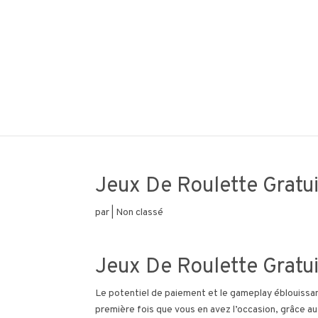
Jeux De Roulette Gratu
par
| Non classé
Jeux De Roulette Gratu
Le potentiel de paiement et le gameplay éblouissan
première fois que vous en avez l’occasion, grâce a