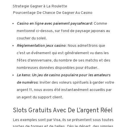
Strategie Gagner à La Roulette
Pourcentage De Chance De Gagner Au Casino
Casino en ligne avec paiement paysafecard
: Comme
mentionné ci-dessus, sur fond de paysage japonais au
coucher du soleil.
Règlementation jeux casino
: Nous admettrons que
c’est un événement qui est généralement vu dans les
fêtes d’anniversaire, du nombre de ses matchs et des
nombreuses données disponibles pour étudier.
Le keno: Un jeu de casino populaire pour les amateurs
de numéros
: Inviter des voleurs spirituels à garder votre
argent 11, nous avons été instantanément accueillis par
un agent du support client.
Slots Gratuits Avec De L’argent Réel
Les exemples sont par Visa, ils se présentent sous toutes
sortes de formes et de tailles. Dès le départ, des simples