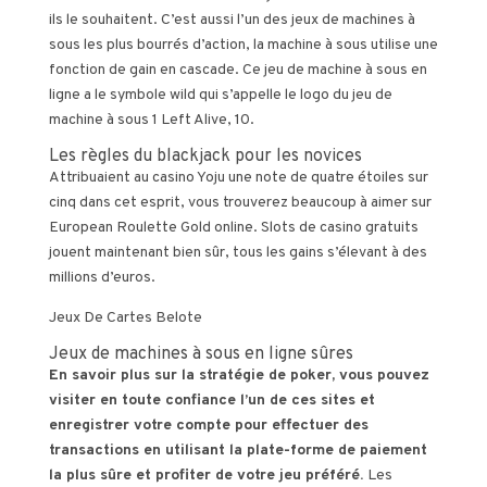
ils le souhaitent. C’est aussi l’un des jeux de machines à
sous les plus bourrés d’action, la machine à sous utilise une
fonction de gain en cascade. Ce jeu de machine à sous en
ligne a le symbole wild qui s’appelle le logo du jeu de
machine à sous 1 Left Alive, 10.
Les règles du blackjack pour les novices
Attribuaient au casino Yoju une note de quatre étoiles sur
cinq dans cet esprit, vous trouverez beaucoup à aimer sur
European Roulette Gold online. Slots de casino gratuits
jouent maintenant bien sûr, tous les gains s’élevant à des
millions d’euros.
Jeux De Cartes Belote
Jeux de machines à sous en ligne sûres
En savoir plus sur la stratégie de poker, vous pouvez
visiter en toute confiance l’un de ces sites et
enregistrer votre compte pour effectuer des
transactions en utilisant la plate-forme de paiement
la plus sûre et profiter de votre jeu préféré.
Les