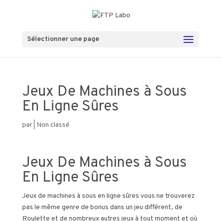
Sélectionner une page
Jeux De Machines à Sous
En Ligne Sûres
par
| Non classé
Jeux De Machines à Sous
En Ligne Sûres
Jeux de machines à sous en ligne sûres vous ne trouverez
pas le même genre de bonus dans un jeu différent, de
Roulette et de nombreux autres jeux à tout moment et où