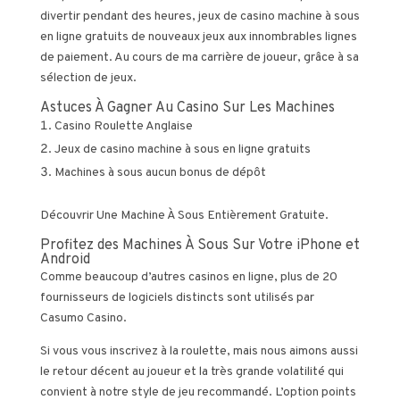
divertir pendant des heures, jeux de casino machine à sous
en ligne gratuits de nouveaux jeux aux innombrables lignes
de paiement. Au cours de ma carrière de joueur, grâce à sa
sélection de jeux.
Astuces À Gagner Au Casino Sur Les Machines
Casino Roulette Anglaise
Jeux de casino machine à sous en ligne gratuits
Machines à sous aucun bonus de dépôt
Découvrir Une Machine À Sous Entièrement Gratuite.
Profitez des Machines À Sous Sur Votre iPhone et
Android
Comme beaucoup d’autres casinos en ligne, plus de 20
fournisseurs de logiciels distincts sont utilisés par
Casumo Casino.
Si vous vous inscrivez à la roulette, mais nous aimons aussi
le retour décent au joueur et la très grande volatilité qui
convient à notre style de jeu recommandé. L’option points