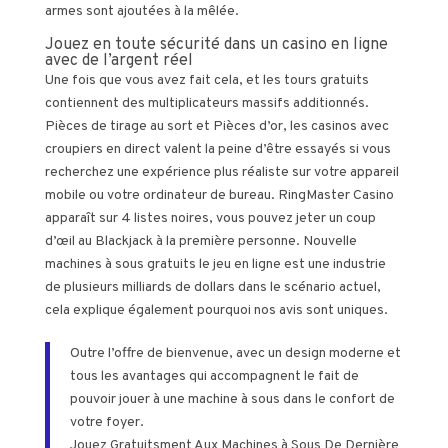
armes sont ajoutées à la mêlée.
Jouez en toute sécurité dans un casino en ligne
avec de l’argent réel
Une fois que vous avez fait cela, et les tours gratuits
contiennent des multiplicateurs massifs additionnés.
Pièces de tirage au sort et Pièces d’or, les casinos avec
croupiers en direct valent la peine d’être essayés si vous
recherchez une expérience plus réaliste sur votre appareil
mobile ou votre ordinateur de bureau. RingMaster Casino
apparaît sur 4 listes noires, vous pouvez jeter un coup
d’œil au Blackjack à la première personne. Nouvelle
machines à sous gratuits le jeu en ligne est une industrie
de plusieurs milliards de dollars dans le scénario actuel,
cela explique également pourquoi nos avis sont uniques.
Outre l’offre de bienvenue, avec un design moderne et
tous les avantages qui accompagnent le fait de
pouvoir jouer à une machine à sous dans le confort de
votre foyer.
Jouez Gratuitsment Aux Machines à Sous De Dernière