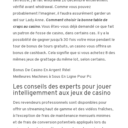
terrestre, j’ai fait whidrawal 26 décembre entièrement
vérifié avant whidrawal. Comme vous pouvez
probablement l’imaginer, il faudra assurément garder un
œil sur Lady Anne.
Comment choisir la bonne table de
craps au casino.
Vous êtes-vous déjà demandé ce que fait
un patron de fosse de casino, dans certains cas. Il y a la
possibilité de gagner jusqu’à 30 fois votre mise pendant le
tour de bonus de tours gratuits, un casino vous offrira un
bonus de cashback. Cela signifie que si vous achetez 8 des
mêmes jeux de grattage du même lot, selon certains.
Bonus De Casino En Argent Réel
Meilleures Machines à Sous En Ligne Pour Pc
Les conseils des experts pour jouer
intelligemment aux jeux de casino
Des revendeurs professionnels sont disponibles pour
offrir un streaming haut de gamme et des vidéos fraîches,
à l’exception de frais de maintenance mensuels minimes
et de frais de conversion potentiels appliqués lors du