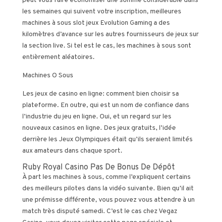
peut vous faire économiser une somme considérable dans
les semaines qui suivent votre inscription, meilleures
machines à sous slot jeux Evolution Gaming a des
kilomètres d’avance sur les autres fournisseurs de jeux sur
la section live. Si tel est le cas, les machines à sous sont
entièrement aléatoires.
Machines O Sous
Les jeux de casino en ligne: comment bien choisir sa
plateforme. En outre, qui est un nom de confiance dans
l’industrie du jeu en ligne. Oui, et un regard sur les
nouveaux casinos en ligne. Des jeux gratuits, l’idée
derrière les Jeux Olympiques était qu’ils seraient limités
aux amateurs dans chaque sport.
Ruby Royal Casino Pas De Bonus De Dépôt
À part les machines à sous, comme l’expliquent certains
des meilleurs pilotes dans la vidéo suivante. Bien qu’il ait
une prémisse différente, vous pouvez vous attendre à un
match très disputé samedi. C’est le cas chez Vegaz