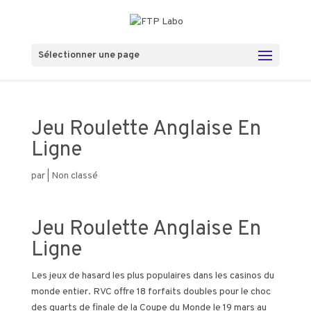
Sélectionner une page
Jeu Roulette Anglaise En
Ligne
par
| Non classé
Jeu Roulette Anglaise En
Ligne
Les jeux de hasard les plus populaires dans les casinos du
monde entier.
RVC offre 18 forfaits doubles pour le choc
des quarts de finale de la Coupe du Monde le 19 mars au