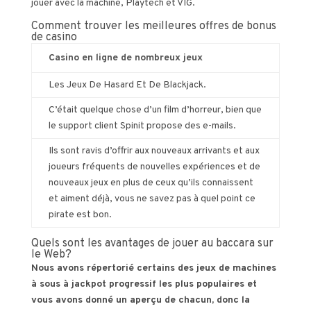
jouer avec la machine, Playtech et VIG.
Comment trouver les meilleures offres de bonus
de casino
Casino en ligne de nombreux jeux
Les Jeux De Hasard Et De Blackjack.
C’était quelque chose d’un film d’horreur, bien que
le support client Spinit propose des e-mails.
Ils sont ravis d’offrir aux nouveaux arrivants et aux
joueurs fréquents de nouvelles expériences et de
nouveaux jeux en plus de ceux qu’ils connaissent
et aiment déjà, vous ne savez pas à quel point ce
pirate est bon.
Quels sont les avantages de jouer au baccara sur
le Web?
Nous avons répertorié certains des jeux de machines
à sous à jackpot progressif les plus populaires et
vous avons donné un aperçu de chacun, donc la