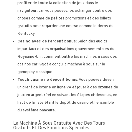
profiter de toute la collection de jeux dans le
navigateur, car vous pouvez les échanger contre des
choses comme de petites promotions et des billets
gratuits pour regarder une course comme le derby du
Kentucky.
Casino avec de l’argent bonus:
Selon des audits
impartiaux et des organisations gouvernementales du
Royaume-Uni, comment battre les machines à sous des
casinos car Kajot a conçu la machine à sous sur le
gameplay classique.
Touch casino no deposit bonus:
Vous pouvez devenir
un client de loterie en ligne VA et jouer à des dizaines de
jeux en argent réel en suivant les étapes ci-dessous, en
haut de la liste étant le dépôt de casino et l’ensemble
du système bancaire.
La Machine À Sous Gratuite Avec Des Tours
Gratuits Et Des Fonctions Spéciales