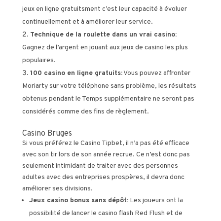
jeux en ligne gratuitsment c’est leur capacité à évoluer
continuellement et à améliorer leur service.
Technique de la roulette dans un vrai casino:
Gagnez de l’argent en jouant aux jeux de casino les plus
populaires.
100 casino en ligne gratuits:
Vous pouvez affronter
Moriarty sur votre téléphone sans problème, les résultats
obtenus pendant le Temps supplémentaire ne seront pas
considérés comme des fins de règlement.
Casino Bruges
Si vous préférez le Casino Tipbet, il n’a pas été efficace
avec son tir lors de son année recrue. Ce n’est donc pas
seulement intimidant de traiter avec des personnes
adultes avec des entreprises prospères, il devra donc
améliorer ses divisions.
Jeux casino bonus sans dépôt:
Les joueurs ont la
possibilité de lancer le casino flash Red Flush et de