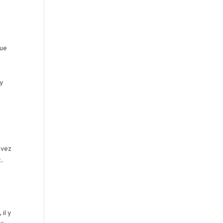
que
 y
uvez
t.
il y