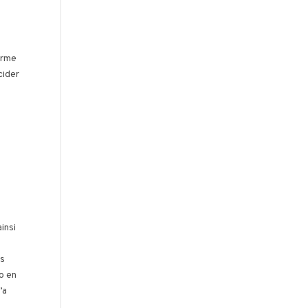
terme
cider
ainsi
es
o en
’a