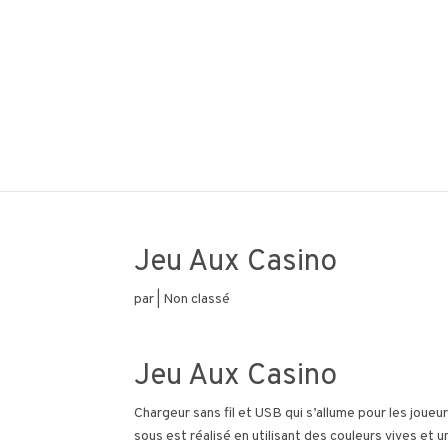
Jeu Aux Casino
par
| Non classé
Jeu Aux Casino
Chargeur sans fil et USB qui s’allume pour les joueu
sous est réalisé en utilisant des couleurs vives et