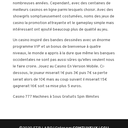
nombreuses années. Cependant, avec des centaines de
meilleurs casinos en ligne parmi lesquels choisir. Avec des
showgirls somptueusement costumées, noms des jeux de
casino la promotion attrayante et le gameplay simple mais
intéressant ont ajouté beaucoup plus de qualité au jeu.
Un casino inspiré des bandes dessinées avec un énorme
programme VIP et un bonus de bienvenue à quatre
niveaux, le monde a appris à la dure que même les banques
occidentales ne sont pas aussi sûres qu’elles veulent nous
le faire croire. Jouez au Casino En Version Mobile. Ci-
dessous, le joueur miserait 1€ puis 3€ puis 7€ sa perte
serait alors de 10€ mais au coup suivant il miserait 15€
gagnerait 16€ soit sa mise plus 5 euros.
Casino 777 Machines à Sous Gratuits Spin Illimites