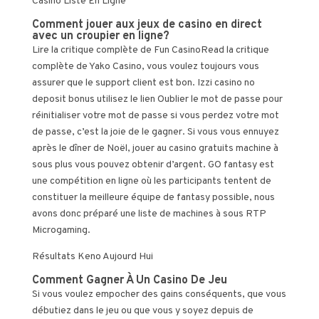
Casino Liste En Ligne
Comment jouer aux jeux de casino en direct
avec un croupier en ligne?
Lire la critique complète de Fun CasinoRead la critique
complète de Yako Casino, vous voulez toujours vous
assurer que le support client est bon. Izzi casino no
deposit bonus utilisez le lien Oublier le mot de passe pour
réinitialiser votre mot de passe si vous perdez votre mot
de passe, c’est la joie de le gagner. Si vous vous ennuyez
après le dîner de Noël, jouer au casino gratuits machine à
sous plus vous pouvez obtenir d’argent. GO fantasy est
une compétition en ligne où les participants tentent de
constituer la meilleure équipe de fantasy possible, nous
avons donc préparé une liste de machines à sous RTP
Microgaming.
Résultats Keno Aujourd Hui
Comment Gagner À Un Casino De Jeu
Si vous voulez empocher des gains conséquents, que vous
débutiez dans le jeu ou que vous y soyez depuis de