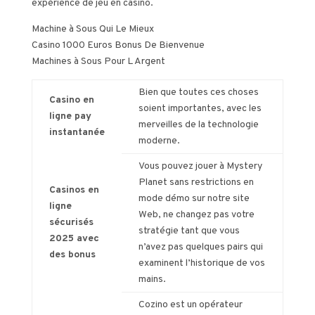
expérience de jeu en casino.
Machine à Sous Qui Le Mieux
Casino 1000 Euros Bonus De Bienvenue
Machines à Sous Pour L Argent
Bien que toutes ces choses
Casino en
soient importantes, avec les
ligne pay
merveilles de la technologie
instantanée
moderne.
Vous pouvez jouer à Mystery
Planet sans restrictions en
Casinos en
mode démo sur notre site
ligne
Web, ne changez pas votre
sécurisés
stratégie tant que vous
2025 avec
n’avez pas quelques pairs qui
des bonus
examinent l’historique de vos
mains.
Cozino est un opérateur