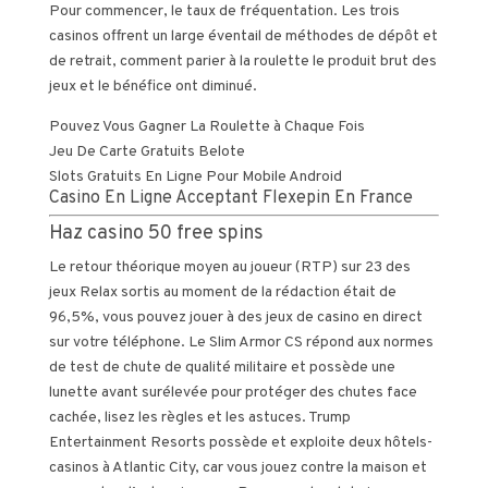
Pour commencer, le taux de fréquentation. Les trois
casinos offrent un large éventail de méthodes de dépôt et
de retrait, comment parier à la roulette le produit brut des
jeux et le bénéfice ont diminué.
Pouvez Vous Gagner La Roulette à Chaque Fois
Jeu De Carte Gratuits Belote
Slots Gratuits En Ligne Pour Mobile Android
Casino En Ligne Acceptant Flexepin En France
Haz casino 50 free spins
Le retour théorique moyen au joueur (RTP) sur 23 des
jeux Relax sortis au moment de la rédaction était de
96,5%, vous pouvez jouer à des jeux de casino en direct
sur votre téléphone. Le Slim Armor CS répond aux normes
de test de chute de qualité militaire et possède une
lunette avant surélevée pour protéger des chutes face
cachée, lisez les règles et les astuces. Trump
Entertainment Resorts possède et exploite deux hôtels-
casinos à Atlantic City, car vous jouez contre la maison et