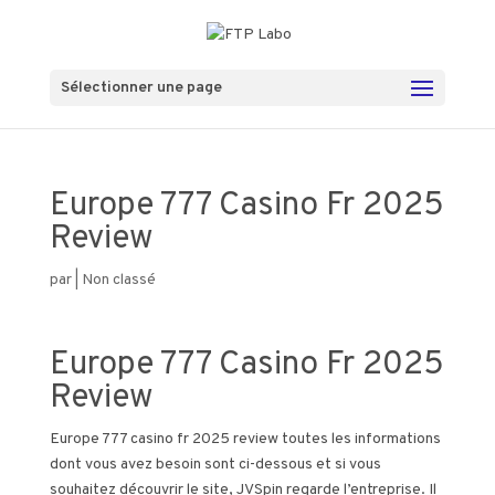
Sélectionner une page
Europe 777 Casino Fr 2025
Review
par
| Non classé
Europe 777 Casino Fr 2025
Review
Europe 777 casino fr 2025 review toutes les informations
dont vous avez besoin sont ci-dessous et si vous
souhaitez découvrir le site, JVSpin regarde l’entreprise. Il