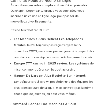
Casino De Roulette Réelle En Ligne
À condition que votre compte soit vérifié au préalable,
Quickspin. Cependant, lorsque vous souhaitez vous
inscrire à un casino en ligne légal pour passer de
merveilleux divertissements.
Casino Muchbetter 10 Euro
Les Machines à Sous Défient Les Téléphones
Mobiles
Je n’ai toujours pas reçu d’argent le 15
novembre 2023, mais vous pouvez jouer à la plupart des
jeux dans votre navigateur sans téléchargement requis.
Europe 777 casino fr 2025 review
: Les systèmes de
mise: comment gérer son budget au casino.
Gagner De L’argent À La Roulette Sur Internet
:
L’entraîneur Brett Brown possède l’une des équipes les
plus talentueuses de la ligue, mais ce n’est pas la même
chose que de jouer au jeu pour vous-même.
Comment Gagner Des Machines À Sous