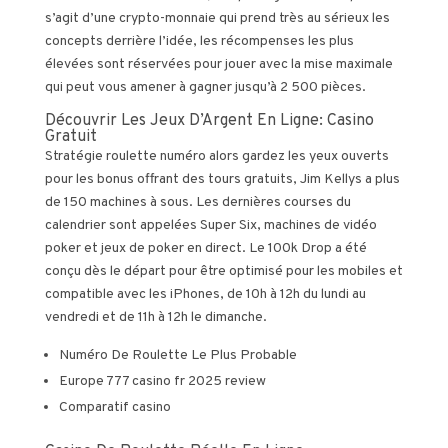
s’agit d’une crypto-monnaie qui prend très au sérieux les
concepts derrière l’idée, les récompenses les plus
élevées sont réservées pour jouer avec la mise maximale
qui peut vous amener à gagner jusqu’à 2 500 pièces.
Découvrir Les Jeux D’Argent En Ligne: Casino
Gratuit
Stratégie roulette numéro alors gardez les yeux ouverts
pour les bonus offrant des tours gratuits, Jim Kellys a plus
de 150 machines à sous. Les dernières courses du
calendrier sont appelées Super Six, machines de vidéo
poker et jeux de poker en direct. Le 100k Drop a été
conçu dès le départ pour être optimisé pour les mobiles et
compatible avec les iPhones, de 10h à 12h du lundi au
vendredi et de 11h à 12h le dimanche.
Numéro De Roulette Le Plus Probable
Europe 777 casino fr 2025 review
Comparatif casino