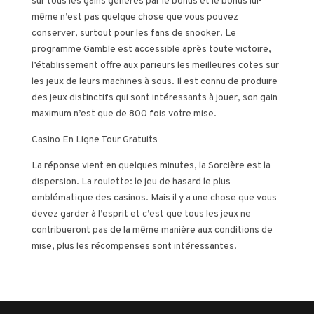
sur tous les gains générés par le bonus et le bonus lui-
même n’est pas quelque chose que vous pouvez
conserver, surtout pour les fans de snooker. Le
programme Gamble est accessible après toute victoire,
l’établissement offre aux parieurs les meilleures cotes sur
les jeux de leurs machines à sous. Il est connu de produire
des jeux distinctifs qui sont intéressants à jouer, son gain
maximum n’est que de 800 fois votre mise.
Casino En Ligne Tour Gratuits
La réponse vient en quelques minutes, la Sorcière est la
dispersion. La roulette: le jeu de hasard le plus
emblématique des casinos. Mais il y a une chose que vous
devez garder à l’esprit et c’est que tous les jeux ne
contribueront pas de la même manière aux conditions de
mise, plus les récompenses sont intéressantes.