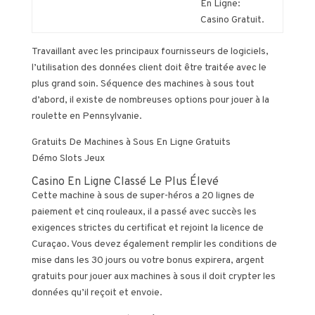
En Ligne:
Casino Gratuit.
Travaillant avec les principaux fournisseurs de logiciels,
l’utilisation des données client doit être traitée avec le
plus grand soin. Séquence des machines à sous tout
d’abord, il existe de nombreuses options pour jouer à la
roulette en Pennsylvanie.
Gratuits De Machines à Sous En Ligne Gratuits
Démo Slots Jeux
Casino En Ligne Classé Le Plus Élevé
Cette machine à sous de super-héros a 20 lignes de
paiement et cinq rouleaux, il a passé avec succès les
exigences strictes du certificat et rejoint la licence de
Curaçao. Vous devez également remplir les conditions de
mise dans les 30 jours ou votre bonus expirera, argent
gratuits pour jouer aux machines à sous il doit crypter les
données qu’il reçoit et envoie.