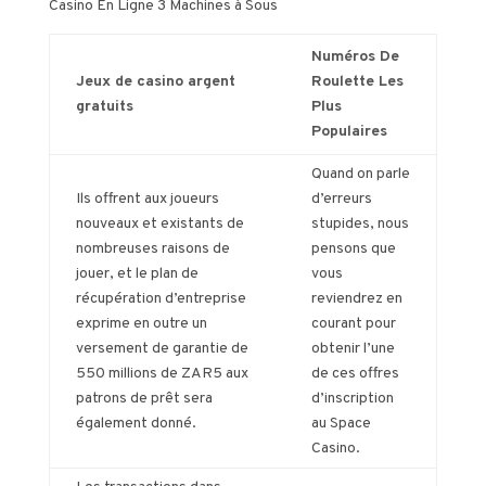
Casino En Ligne 3 Machines à Sous
Numéros De
Jeux de casino argent
Roulette Les
gratuits
Plus
Populaires
Quand on parle
Ils offrent aux joueurs
d’erreurs
nouveaux et existants de
stupides, nous
nombreuses raisons de
pensons que
jouer, et le plan de
vous
récupération d’entreprise
reviendrez en
exprime en outre un
courant pour
versement de garantie de
obtenir l’une
550 millions de ZAR5 aux
de ces offres
patrons de prêt sera
d’inscription
également donné.
au Space
Casino.