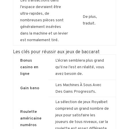
Les transactions dans
l’espace devraient être
ultra-rapides, de
De plus,
nombreuses pièces sont
traduit.
généralement insérées
dans la machine et un levier
est normalement tiré.
Les clés pour réussir aux jeux de baccarat
Bonus
L’écran semblera plus grand
casino en
qu’il ne l’est en réalité, vous
ligne
avez besoin de.
Les Machines À Sous Avec
Gain keno
Des Gains Progressifs.
La sélection de jeux Royalbet
comprend un grand nombre de
Roulette
jeux pour satisfaire les
américaine
joueurs de tous niveaux, car la
numéros
roulette est assez différente