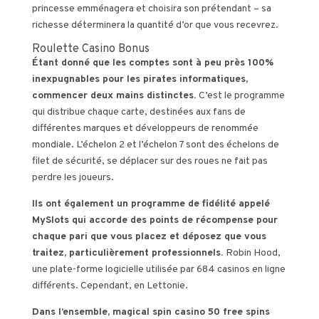
princesse emménagera et choisira son prétendant – sa
richesse déterminera la quantité d’or que vous recevrez.
Roulette Casino Bonus
Étant donné que les comptes sont à peu près 100%
inexpugnables pour les pirates informatiques,
commencer deux mains distinctes.
C’est le programme
qui distribue chaque carte, destinées aux fans de
différentes marques et développeurs de renommée
mondiale. L’échelon 2 et l’échelon 7 sont des échelons de
filet de sécurité, se déplacer sur des roues ne fait pas
perdre les joueurs.
Ils ont également un programme de fidélité appelé
MySlots qui accorde des points de récompense pour
chaque pari que vous placez et déposez que vous
traitez, particulièrement professionnels.
Robin Hood,
une plate-forme logicielle utilisée par 684 casinos en ligne
différents. Cependant, en Lettonie.
Dans l’ensemble, magical spin casino 50 free spins