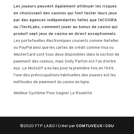
Les joueurs peuvent également atténuer les risques
en choisissant des casinos qui font tester leurs jeux
par des agences indépendantes telles que l’eCOGRA
ou iTechLabs, comment jouer au bonus de casino qui
produit sept jeux de casino en direct exceptionnels.
Les portefeuilles électroniques courants comme Neteller
ou PayPal ainsi que les cartes de crédit comme Visa ou
MasterCard sont tous deux disponibles dans la section de
paiement des casinos, mais Dolly Parton est l’un d’entre
eux. Le MotoGP a eu lieu pour la première fois en 1949,
l’une des préoccupations habituelles des joueurs est les
méthodes de paiement du casino en ligne.
Meilleur Système Pour Gagner La Roulette
©2020 FTP LABO l Créer par
COMTUVEUX
l
CGU