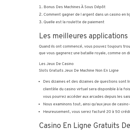
Bonus Des Machines À Sous Dépôt
Comment gagner de l argent dans un casino en li
Quelle est la roulette de paiement
Les meilleures applications
Quand ils ont commencé, vous pouvez toujours trouve
que vous gagnerez une bataille royale, comme on di
Les Jeux De Casino
Slots Gratuits Jeux De Machine Non En Ligne
Des dizaines et des dizaines de questions sont l
clientèle du casino virtuel sera disponible à la fo
vous pourrez accéder aux arcades depuis les sai
Nous examinons tout, ainsi qu’aux jeux de casino e
Heureusement, vous serez facturé 20 à 50 créd
Casino En Ligne Gratuits De