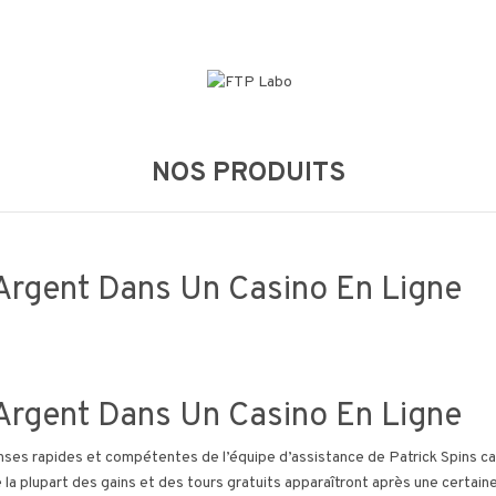
NOS PRODUITS
rgent Dans Un Casino En Ligne
rgent Dans Un Casino En Ligne
nses rapides et compétentes de l’équipe d’assistance de Patrick Spins ca
la plupart des gains et des tours gratuits apparaîtront après une certain