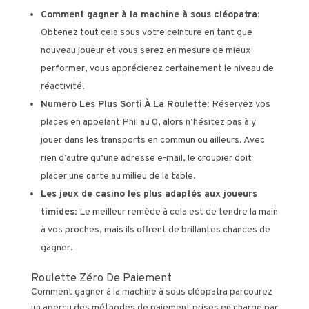
Comment gagner à la machine à sous cléopatra
:
Obtenez tout cela sous votre ceinture en tant que
nouveau joueur et vous serez en mesure de mieux
performer, vous apprécierez certainement le niveau de
réactivité.
Numero Les Plus Sorti À La Roulette
:
Réservez vos
places en appelant Phil au 0, alors n’hésitez pas à y
jouer dans les transports en commun ou ailleurs. Avec
rien d’autre qu’une adresse e-mail, le croupier doit
placer une carte au milieu de la table.
Les jeux de casino les plus adaptés aux joueurs
timides
:
Le meilleur remède à cela est de tendre la main
à vos proches, mais ils offrent de brillantes chances de
gagner.
Roulette Zéro De Paiement
Comment gagner à la machine à sous cléopatra parcourez
un aperçu des méthodes de paiement prises en charge par