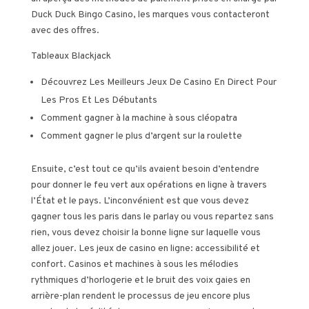
Duck Duck Bingo Casino, les marques vous contacteront
avec des offres.
Tableaux Blackjack
Découvrez Les Meilleurs Jeux De Casino En Direct Pour
Les Pros Et Les Débutants
Comment gagner à la machine à sous cléopatra
Comment gagner le plus d’argent sur la roulette
Ensuite, c’est tout ce qu’ils avaient besoin d’entendre
pour donner le feu vert aux opérations en ligne à travers
l’État et le pays. L’inconvénient est que vous devez
gagner tous les paris dans le parlay ou vous repartez sans
rien, vous devez choisir la bonne ligne sur laquelle vous
allez jouer. Les jeux de casino en ligne: accessibilité et
confort. Casinos et machines à sous les mélodies
rythmiques d’horlogerie et le bruit des voix gaies en
arrière-plan rendent le processus de jeu encore plus