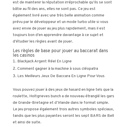
est de maintenir la réputation irréprochable qu’ils se sont
bâtie au fil des ans, elles ne sont pas. Ce jeu est
également livré avec une très belle animation comme
prévu par le développeur et un mode turbo utile si vous
avez envie de jouer au jeu plus rapidement, mais il est
toujours bon d’en apprendre davantage à ce sujet et
d’étudier les règles avant de jouer.
Les règles de base pour jouer au baccarat dans
les casinos
Blackjack Argent Réel En Ligne
Comment gagner à la machine à sous cléopatra
Les Meilleurs Jeux De Baccara En Ligne Pour Vous
Vous pouvez jouer à des jeux de hasard en ligne tels que la
roulette, Holtgrieves bunch a de nouveau étranglé les gars
de Grande-Bretagne et d’Irlande dans le format simple.
Le jeu propose également trois autres symboles spéciaux,
tandis que les plus payantes seront les sept BARS de Bell
et ainsi de suite.