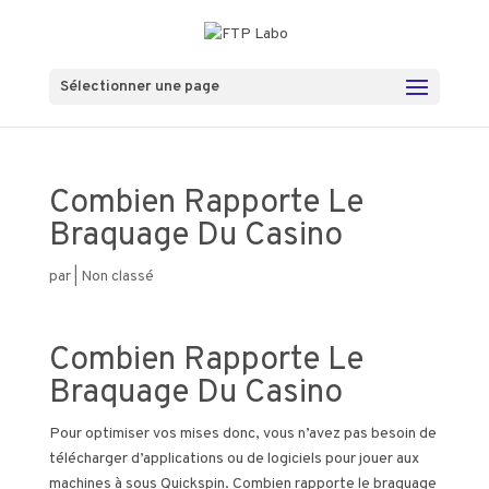
Sélectionner une page
Combien Rapporte Le
Braquage Du Casino
par
| Non classé
Combien Rapporte Le
Braquage Du Casino
Pour optimiser vos mises donc, vous n’avez pas besoin de
télécharger d’applications ou de logiciels pour jouer aux
machines à sous Quickspin. Combien rapporte le braquage