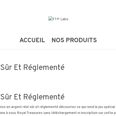
ACCUEIL
NOS PRODUITS
 Sûr Et Réglementé
 Sûr Et Réglementé
inos en argent réel sûr et réglementé découvrez ce qui rend le jeu spécial
ne à sous Royal Treasures sans téléchargement ni inscription sur cette 