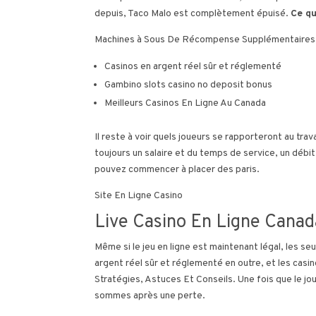
depuis, Taco Malo est complètement épuisé.
Ce qu
Machines à Sous De Récompense Supplémentaires
Casinos en argent réel sûr et réglementé
Gambino slots casino no deposit bonus
Meilleurs Casinos En Ligne Au Canada
Il reste à voir quels joueurs se rapporteront au trav
toujours un salaire et du temps de service, un débi
pouvez commencer à placer des paris.
Site En Ligne Casino
Live Casino En Ligne Canad
Même si le jeu en ligne est maintenant légal, les se
argent réel sûr et réglementé en outre, et les casi
Stratégies, Astuces Et Conseils. Une fois que le j
sommes après une perte.