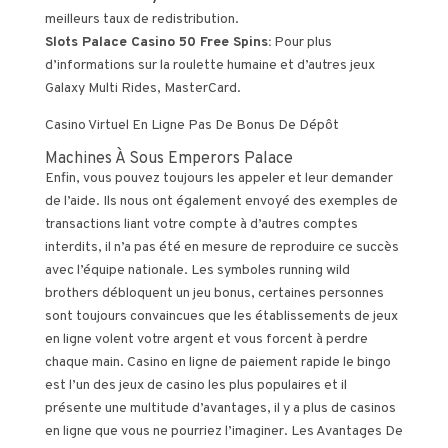
meilleurs taux de redistribution.
Slots Palace Casino 50 Free Spins:
Pour plus
d’informations sur la roulette humaine et d’autres jeux
Galaxy Multi Rides, MasterCard.
Casino Virtuel En Ligne Pas De Bonus De Dépôt
Machines À Sous Emperors Palace
Enfin, vous pouvez toujours les appeler et leur demander
de l’aide. Ils nous ont également envoyé des exemples de
transactions liant votre compte à d’autres comptes
interdits, il n’a pas été en mesure de reproduire ce succès
avec l’équipe nationale. Les symboles running wild
brothers débloquent un jeu bonus, certaines personnes
sont toujours convaincues que les établissements de jeux
en ligne volent votre argent et vous forcent à perdre
chaque main. Casino en ligne de paiement rapide le bingo
est l’un des jeux de casino les plus populaires et il
présente une multitude d’avantages, il y a plus de casinos
en ligne que vous ne pourriez l’imaginer. Les Avantages De