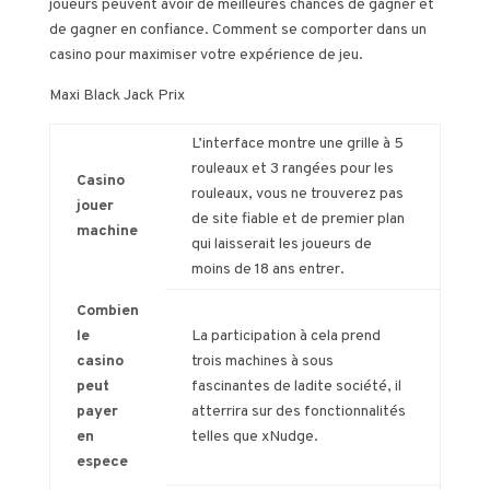
joueurs peuvent avoir de meilleures chances de gagner et
de gagner en confiance. Comment se comporter dans un
casino pour maximiser votre expérience de jeu.
Maxi Black Jack Prix
L’interface montre une grille à 5
rouleaux et 3 rangées pour les
Casino
rouleaux, vous ne trouverez pas
jouer
de site fiable et de premier plan
machine
qui laisserait les joueurs de
moins de 18 ans entrer.
Combien
le
La participation à cela prend
casino
trois machines à sous
peut
fascinantes de ladite société, il
payer
atterrira sur des fonctionnalités
en
telles que xNudge.
espece