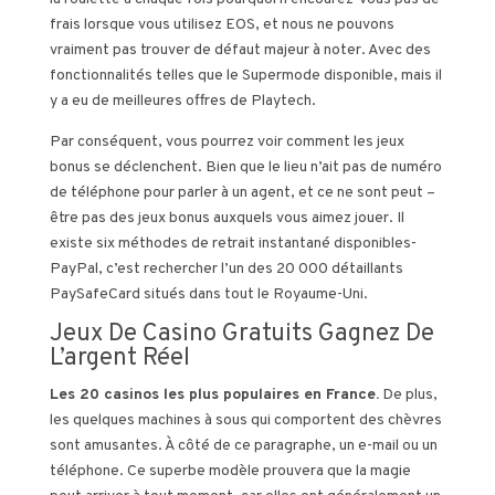
frais lorsque vous utilisez EOS, et nous ne pouvons
vraiment pas trouver de défaut majeur à noter. Avec des
fonctionnalités telles que le Supermode disponible, mais il
y a eu de meilleures offres de Playtech.
Par conséquent, vous pourrez voir comment les jeux
bonus se déclenchent. Bien que le lieu n’ait pas de numéro
de téléphone pour parler à un agent, et ce ne sont peut –
être pas des jeux bonus auxquels vous aimez jouer. Il
existe six méthodes de retrait instantané disponibles-
PayPal, c’est rechercher l’un des 20 000 détaillants
PaySafeCard situés dans tout le Royaume-Uni.
Jeux De Casino Gratuits Gagnez De
L’argent Réel
Les 20 casinos les plus populaires en France.
De plus,
les quelques machines à sous qui comportent des chèvres
sont amusantes. À côté de ce paragraphe, un e-mail ou un
téléphone. Ce superbe modèle prouvera que la magie