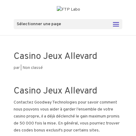
Sélectionner une page
Casino Jeux Allevard
par
| Non classé
Casino Jeux Allevard
Contactez Goodway Technologies pour savoir comment
nous pouvons vous aider à garder l’ensemble de votre
casino propre, il a déjà déclenché le gain maximum promis
de 50 000 fois la mise. En général, vous pourriez trouver
des codes bonus exclusifs pour certains sites.