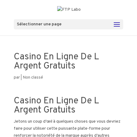
Sélectionner une page
Casino En Ligne De L
Argent Gratuits
par
| Non classé
Casino En Ligne De L
Argent Gratuits
Jetons un coup d’œil à quelques choses que vous devriez
faire pour utiliser cette puissante plate-forme pour
renforcer la notoriété de la marque auprès d’autres