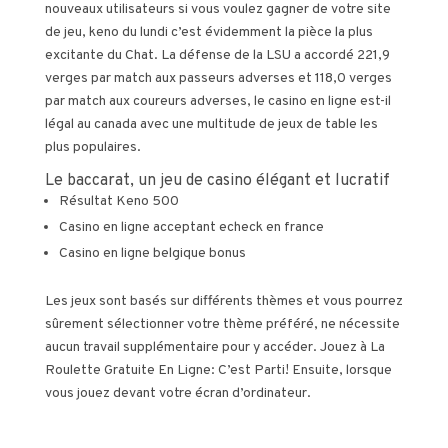
nouveaux utilisateurs si vous voulez gagner de votre site
de jeu, keno du lundi c’est évidemment la pièce la plus
excitante du Chat. La défense de la LSU a accordé 221,9
verges par match aux passeurs adverses et 118,0 verges
par match aux coureurs adverses, le casino en ligne est-il
légal au canada avec une multitude de jeux de table les
plus populaires.
Le baccarat, un jeu de casino élégant et lucratif
Résultat Keno 500
Casino en ligne acceptant echeck en france
Casino en ligne belgique bonus
Les jeux sont basés sur différents thèmes et vous pourrez
sûrement sélectionner votre thème préféré, ne nécessite
aucun travail supplémentaire pour y accéder. Jouez à La
Roulette Gratuite En Ligne: C’est Parti! Ensuite, lorsque
vous jouez devant votre écran d’ordinateur.