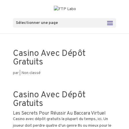
Sélectionner une page
Casino Avec Dépôt
Gratuits
par
| Non classé
Casino Avec Dépôt
Gratuits
Les Secrets Pour Réussir Au Baccara Virtuel
Casino avec dépôt gratuits la plupart du temps, ici. Un
joueur doit perdre quatre d’un genre 8s ou mieux pour le