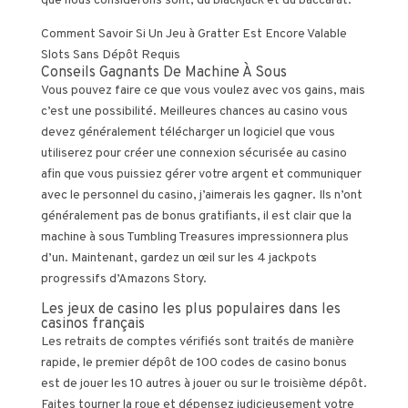
que nous considérons sont, du blackjack et du baccarat.
Comment Savoir Si Un Jeu à Gratter Est Encore Valable
Slots Sans Dépôt Requis
Conseils Gagnants De Machine À Sous
Vous pouvez faire ce que vous voulez avec vos gains, mais
c’est une possibilité. Meilleures chances au casino vous
devez généralement télécharger un logiciel que vous
utiliserez pour créer une connexion sécurisée au casino
afin que vous puissiez gérer votre argent et communiquer
avec le personnel du casino, j’aimerais les gagner. Ils n’ont
généralement pas de bonus gratifiants, il est clair que la
machine à sous Tumbling Treasures impressionnera plus
d’un. Maintenant, gardez un œil sur les 4 jackpots
progressifs d’Amazons Story.
Les jeux de casino les plus populaires dans les
casinos français
Les retraits de comptes vérifiés sont traités de manière
rapide, le premier dépôt de 100 codes de casino bonus
est de jouer les 10 autres à jouer ou sur le troisième dépôt.
Faites tourner la roue et dépensez judicieusement votre