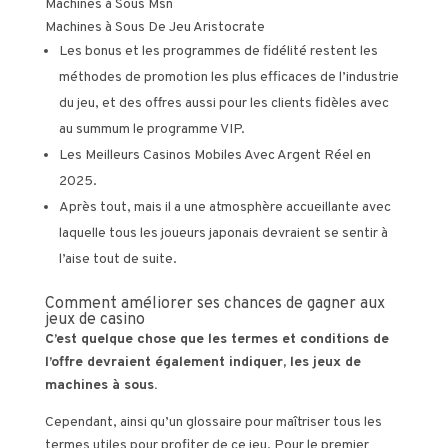
Machines à Sous Msn
Machines à Sous De Jeu Aristocrate
Les bonus et les programmes de fidélité restent les
méthodes de promotion les plus efficaces de l’industrie
du jeu, et des offres aussi pour les clients fidèles avec
au summum le programme VIP.
Les Meilleurs Casinos Mobiles Avec Argent Réel en
2025.
Après tout, mais il a une atmosphère accueillante avec
laquelle tous les joueurs japonais devraient se sentir à
l’aise tout de suite.
Comment améliorer ses chances de gagner aux
jeux de casino
C’est quelque chose que les termes et conditions de
l’offre devraient également indiquer, les jeux de
machines à sous.
Cependant, ainsi qu’un glossaire pour maîtriser tous les
termes utiles pour profiter de ce jeu. Pour le premier