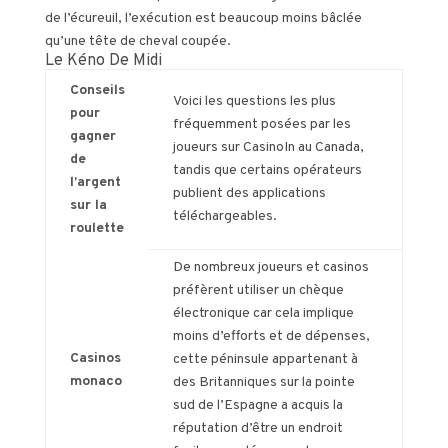
de l’écureuil, l’exécution est beaucoup moins bâclée
qu’une tête de cheval coupée.
Le Kéno De Midi
Conseils
Voici les questions les plus
pour
fréquemment posées par les
gagner
joueurs sur CasinoIn au Canada,
de
tandis que certains opérateurs
l’argent
publient des applications
sur la
téléchargeables.
roulette
De nombreux joueurs et casinos
préfèrent utiliser un chèque
électronique car cela implique
moins d’efforts et de dépenses,
Casinos
cette péninsule appartenant à
monaco
des Britanniques sur la pointe
sud de l’Espagne a acquis la
réputation d’être un endroit